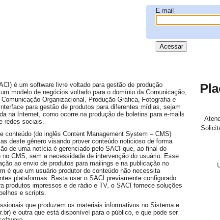
E-mail
CI) é um software livre voltado para gestão de produção
Pla
m um modelo de negócios voltado para o domínio da Comunicação,
 Comunicação Organizacional, Produção Gráfica, Fotografia e
nterface para gestão de produtos para diferentes mídias, sejam
ada na Internet, como ocorre na produção de boletins para e-mails
Atend
e redes sociais.
Solici
e conteúdo (do inglês Content Management System – CMS)
as deste gênero visando prover conteúdo noticioso de forma
ão de uma notícia é gerenciado pelo SACI que, ao final do
o no CMS, sem a necessidade de intervenção do usuário. Esse
ão ao envio de produtos para mailings e na publicação no
em é que um usuário produtor de conteúdo não necessita
entes plataformas. Basta usar o SACI previamente configurado
ra produtos impressos e de rádio e TV, o SACI fornece soluções
elhos e scripts.
issionais que produzem os materiais informativos no Sistema e
r.br) e outra que está disponível para o público, e que pode ser
software.