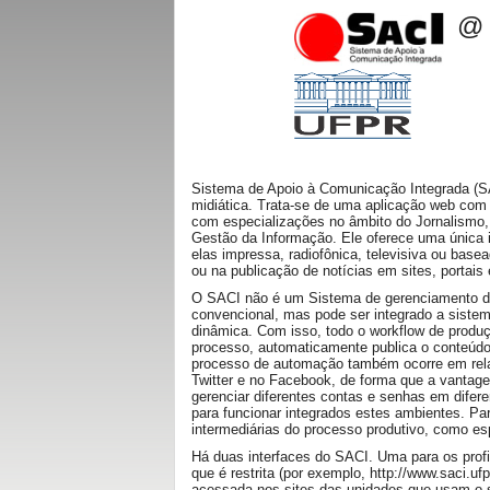
@
Sistema de Apoio à Comunicação Integrada (SA
midiática. Trata-se de uma aplicação web co
com especializações no âmbito do Jornalismo,
Gestão da Informação. Ele oferece uma única i
elas impressa, radiofônica, televisiva ou base
ou na publicação de notícias em sites, portais 
O SACI não é um Sistema de gerenciamento d
convencional, mas pode ser integrado a sistem
dinâmica. Com isso, todo o workflow de produç
processo, automaticamente publica o conteúd
processo de automação também ocorre em relaç
Twitter e no Facebook, de forma que a vantag
gerenciar diferentes contas e senhas em difer
para funcionar integrados estes ambientes. Pa
intermediárias do processo produtivo, como esp
Há duas interfaces do SACI. Uma para os prof
que é restrita (por exemplo, http://www.saci.ufp
acessada nos sites das unidades que usam o 