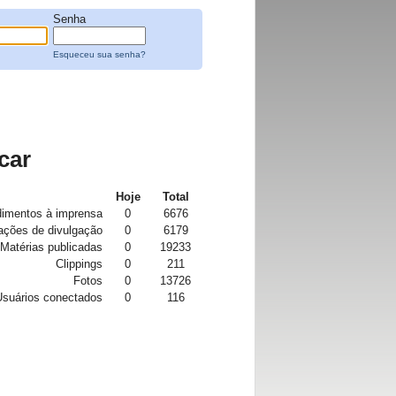
Senha
Esqueceu sua senha?
car
Hoje
Total
imentos à imprensa
0
6676
tações de divulgação
0
6179
Matérias publicadas
0
19233
Clippings
0
211
Fotos
0
13726
Usuários conectados
0
116